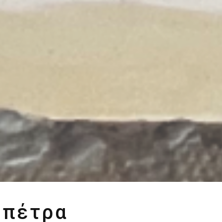
 πέτρα