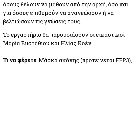
όσους θέλουν να μάθουν από την αρχή, όσο και
για όσους επιθυμούν να ανανεώσουν ή να
βελτιώσουν τις γνώσεις τους.
Το εργαστήριο θα παρουσιάσουν οι εικαστικοί
Μαρία Ευστάθιου και Ηλίας Κοέν.
Τι να φέρετε
: Μάσκα σκόνης (προτείνεται FFP3),
ρούχα και παπούτσια που μπορούν να λερωθούν
ή ποδιά.
Διάρκεια:
Μια συνάντηση 4 ωρών.
Ημερομηνίες & Ώρα:
Πέμπτη 19 Μαρτίου, 2026 //
17:00 – 21:00
Κόστος:
60 €