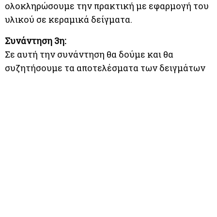
ολοκληρώσουμε την πρακτική με εφαρμογή του
υλικού σε κεραμικά δείγματα.
Συνάντηση 3η:
Σε αυτή την συνάντηση θα δούμε και θα
συζητήσουμε τα αποτελέσματα των δειγμάτων
μας, ολοκληρώνοντας το εργαστήριο με
ανταλλαγή εμπειριών και συμπερασμάτων. Οι
συμμετέχοντες θα έχουν την ευκαιρία να
πάρουν μαζί τους δείγματα και ποσότητα από το
υλικό που φτιάξαμε στο εργαστήριο.
Διάρκεια:
2 συναντήσεις από 3 ώρες, και μία
συνάντηση 1 ώρας για συζήτηση των
αποτελεσμάτων
Ημερομηνίες & Ώρα:
7 & 8 Νοεμβρίου + 14